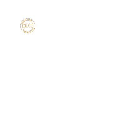
Kontakt
Chcesz nam coś przekazać?
Zapraszamy do kontaktu!
507 053 562
biuro@porownywarkawibor.pl
Wrocław, Polska
Dane osobowe
Kontakt
Polityka prywatności
Regulamin