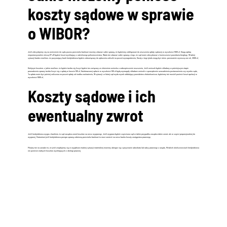
koszty sądowe w sprawie
o WIBOR?
Jeśli zdecydujemy się na wniesienie do sądu pozwu przeciwko bankowi musimy zdawać sobie sprawę, że będziemy zobligowani do uiszczenia opłaty sądowej w wysokości 1000 zł. Drugą opłatą
nieporównywalnie niższą (17 zł) będzie koszt wynikający z udzielonego pełnomocnictwa. Warto też zdawać sobie sprawę z tego, że sąd może zdecydować o konieczności powołania biegłego. W takiej
sytuacji bardzo możliwe, że pozywający bank kredytobiorca będzie zobowiązany do opłacenia zaliczki na poczet wynagrodzenia. Kwoty z tego tytułu mogą być różne, przeważnie wynoszą one ok. 2000 zł.
Kolejnym kosztem, z jakim możliwe, że będzie trzeba się liczyć będzie ten związany ze złożeniem wniosku o zabezpieczenie roszczenia. Jeśli wniosek będzie składany w późniejszym etapie
prowadzenia sprawy trzeba liczyć się z opłatą w kwocie 100 zł. Każdorazowej opłacie w wysokości 100 zł będą wymagały składane wnioski o sporządzenie uzasadnienia postanowienia czy wyroku sądu.
Ta opłata może być później zaliczona na poczet opłaty od środka zaskarżenia. W sytuacji, w której sąd wyda wyrok oddalający powództwo złotówkowicza, będziemy też musieli ponieść koszt apelacji w
wysokości 1000 zł.
Koszty sądowe i ich
ewentualny zwrot
Jeśli kredytobiorca wygra z bankiem, to sąd zasądza zwrot kosztów na rzecz wygranego. Jeśli wygrana będzie częściowa sąd w takim przypadku zasądza także zwrot, ale w części proporcjonalnej do
wygranej. Natomiast jeśli kredytobiorca przegra sprawę założoną przeciwko bankowi to musi zwrócić na rzecz banku koszty zastępstwa prawnego.
Miejmy też na uwadze to, że jeśli znajdujemy się w wyjątkowo trudnej sytuacji materialnej możemy ubiegać się o przyznanie adwokata lub radcy prawnego z urzędu. W takich okolicznościach kredytobiorca
nie poniesie żadnych kosztów wynikających z obsługi prawnej.