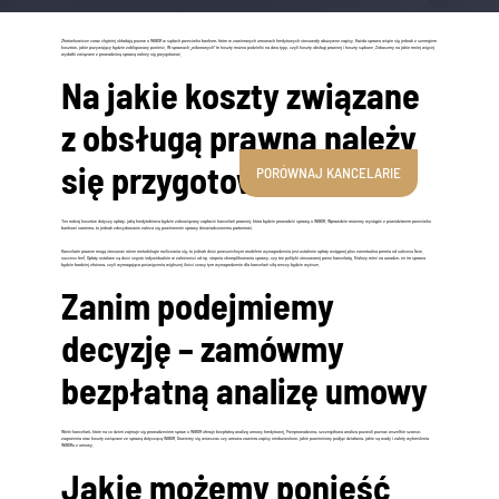
Złotówkowicze coraz chętniej składają pozew o WIBOR w sądach przeciwko bankom, które w zawieranych umowach kredytowych stosowały abuzywne zapisy. Każda sprawa wiąże się jednak z szeregiem
kosztów, jakie pozywający będzie zobligowany ponieść. W sprawach „wiborowych” te koszty można podzielić na dwa typy, czyli koszty obsługi prawnej i koszty sądowe. Zobaczmy na jakie mniej więcej
wydatki związane z prowadzoną sprawą należy się przygotować.
Na jakie koszty związane
z obsługą prawną należy
się przygotować?
PORÓWNAJ KANCELARIE
Ten rodzaj kosztów dotyczy opłaty, jaką kredytobiorca będzie zobowiązany zapłacić kancelarii prawnej, która będzie prowadzić sprawę o WIBOR. Wprawdzie możemy wystąpić z powództwem przeciwko
bankowi samemu, to jednak zdecydowanie zaleca się powierzenie sprawy doświadczonemu partnerowi.
Kancelarie prawne mogą stosować różne metodologie rozliczania się, to jednak dość powszechnym modelem wynagrodzenia jest ustalenie opłaty wstępnej plus ewentualna premia od sukcesu (tzw.
success fee). Opłaty ustalane są dość często indywidualnie w zależności od np. stopnia skomplikowania sprawy, czy też polityki stosowanej przez kancelarię. Należy mieć na uwadze, że im sprawa
będzie bardziej złożona, czyli wymagająca poświęcenia większej ilości czasy tym wynagrodzenie dla kancelarii siłą rzeczy będzie wyższe.
Zanim podejmiemy
decyzję – zamówmy
bezpłatną analizę umowy
Wiele kancelarii, które na co dzień zajmuje się prowadzeniem spraw o WIBOR oferuje bezpłatną analizę umowy kredytowej. Przeprowadzona, szczegółowa analiza pozwoli poznać wszelkie szanse,
zagrożenia oraz koszty związane ze sprawą dotyczącą WIBOR. Dowiemy się wówczas czy umowa zawiera zapisy niedozwolone, jakie powinniśmy podjąć działania, jakie są wady i zalety wykreślenia
WIBORu z umowy.
Jakie możemy ponieść